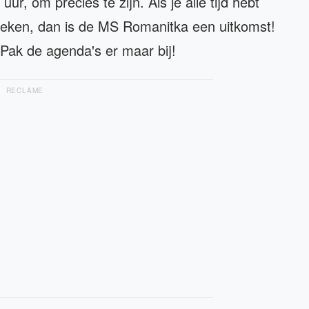
ur, om precies te zijn. Als je alle tijd hebt
rsteken, dan is de MS Romanitka een uitkomst!
 Pak de agenda's er maar bij!
RECLAME