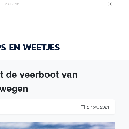
RECLAME
X
t de veerboot van
rwegen
2 nov., 2021