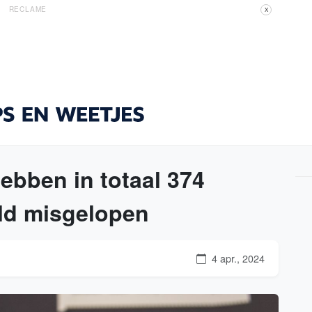
RECLAME
X
bben in totaal 374
eld misgelopen
4 apr., 2024