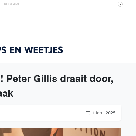
RECLAME
X
 Peter Gillis draait door,
aak
1 feb., 2025