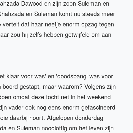
Shahzada Dawood en zijn zoon Suleman en
r Shahzada en Suleman komt nu steeds meer
e vertelt dat haar neefje enorm opzag tegen
aar zou hij zelfs hebben getwijfeld om aan
niet klaar voor was' en 'doodsbang' was voor
an boord gestapt, maar waarom? Volgens zijn
er doen omdat deze tocht net in het weekend
zijn vader ook nog eens enorm gefascineerd
l die daarbij hoort. Afgelopen donderdag
ada en Suleman noodlottig om het leven zijn