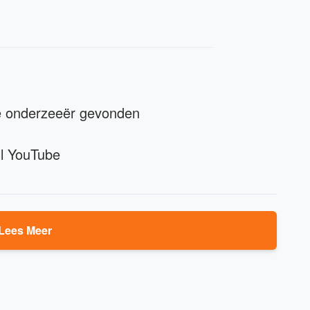
te onderzeeër gevonden
ll YouTube
Lees Meer