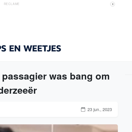
RECLAME
X
e passagier was bang om
derzeeër
23 jun., 2023