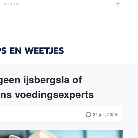
RECLAME
X
geen ijsbergsla of
ens voedingsexperts
31 jul., 2025