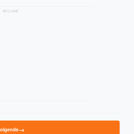
RECLAME
→
olgende