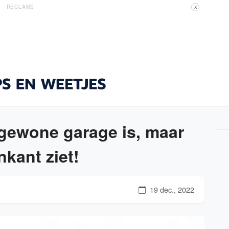
RECLAME
X
 gewone garage is, maar
nkant ziet!
19 dec., 2022