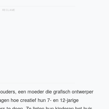
RECLAME
de ouders, een moeder die grafisch ontwerper
zagen hoe creatief hun 7- en 12-jarige
rs te doen. Ze lieten hun kinderen het huis