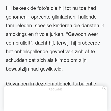
Hij bekeek de foto's die hij tot nu toe had
genomen - oprechte glimlachen, huilende
familieleden, speelse kinderen die dansten in
smokings en frivole jurken. "Gewoon weer
een bruiloft", dacht hij, terwijl hij probeerde
het onheilspellende gevoel van zich af te
schudden dat zich als klimop om zijn
bewustzijn had gewikkeld.
Gevangen in deze emotionele turbulentie
X
RECLAME
merkte hij nauwelijks dat Anna op hem
afkwam tot ze op een armlengte afstand
was. Haar gezicht straalde, maar onder haar