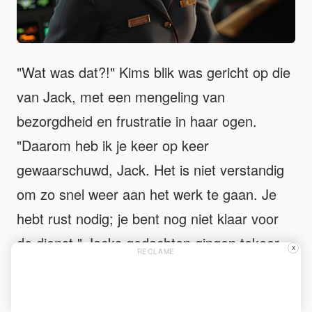
"Wat was dat?!" Kims blik was gericht op die
van Jack, met een mengeling van
bezorgdheid en frustratie in haar ogen.
"Daarom heb ik je keer op keer
gewaarschuwd, Jack. Het is niet verstandig
om zo snel weer aan het werk te gaan. Je
hebt rust nodig; je bent nog niet klaar voor
de dienst." Jacks gedachten gingen tekeer.
X
RECLAME
Kim had hem steeds afgeraden om snel
weer aan het werk te gaan na het overlijden