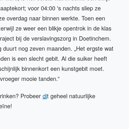
aaptekort; voor 04:00 's nachts sliep ze
e ze overdag naar binnen werkte. Toen een
erwijl ze weer een blikje opentrok in de klas
traject bij de verslavingszorg in Doetinchem.
zorg duurt nog zeven maanden. „Het ergste wat
en is een slecht gebit. Al die suiker heeft
chijnlijk binnenkort een kunstgebit moet.
d vroeger mooie tanden.”
 drinken? Probeer
di
t geheel natuurlijke
feïne!