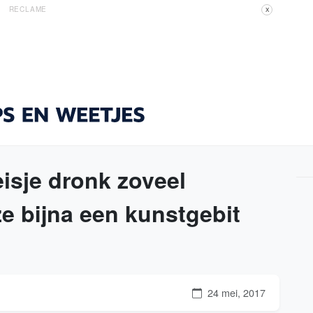
RECLAME
X
eisje dronk zoveel
ze bijna een kunstgebit
24 mei, 2017