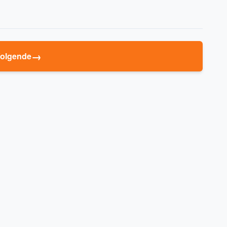
→
olgende