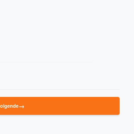
→
olgende