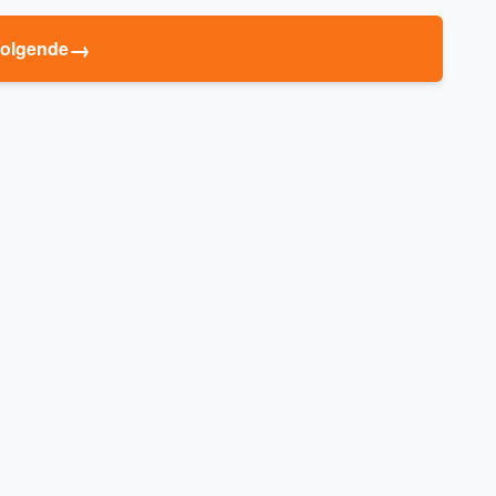
→
olgende