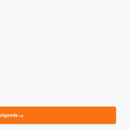
→
olgende