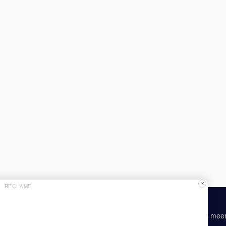
X
RECLAME
Lees mee