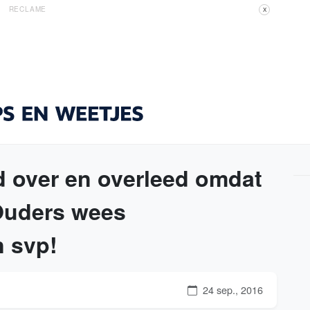
RECLAME
X
d over en overleed omdat
 Ouders wees
 svp!
24 sep., 2016