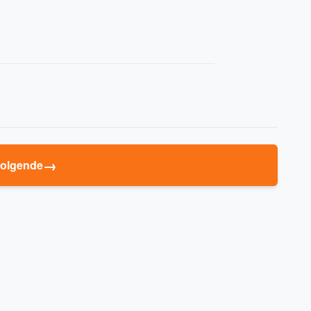
→
olgende