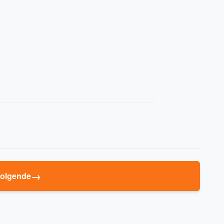
→
olgende