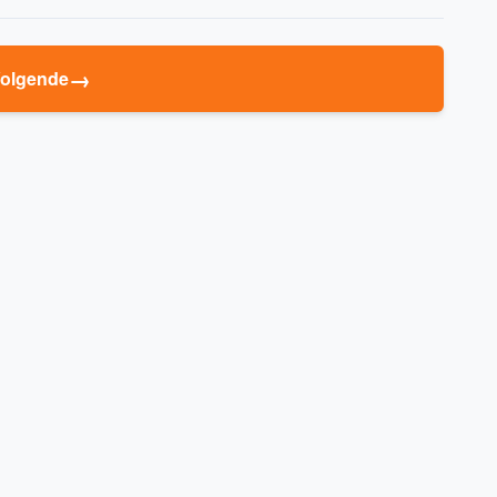
→
olgende