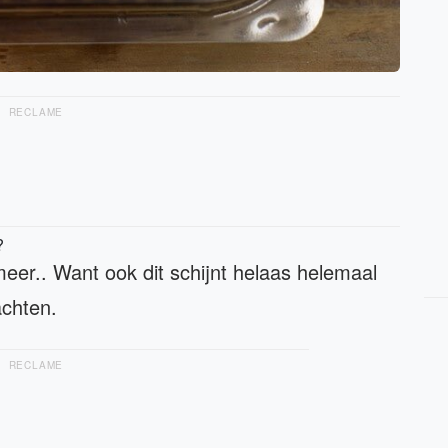
RECLAME
?
 meer.. Want ook dit schijnt helaas helemaal
achten.
RECLAME