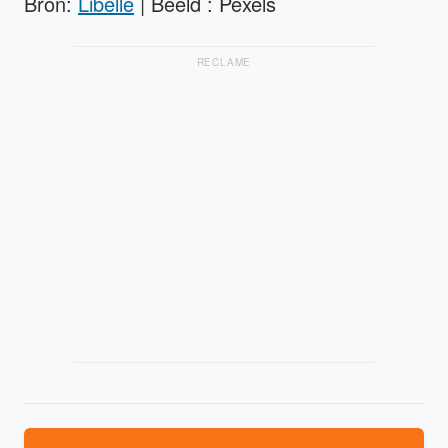
Bron:
Libelle
| Beeld : Pexels
RECLAME