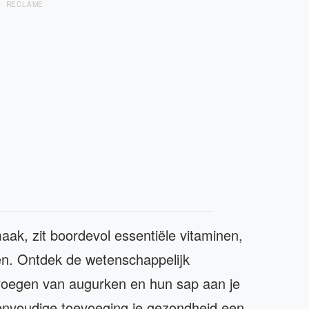
RECLAME
aak, zit boordevol essentiële vitaminen,
len. Ontdek de wetenschappelijk
voegen van augurken en hun sap aan je
envoudige toevoeging je gezondheid een