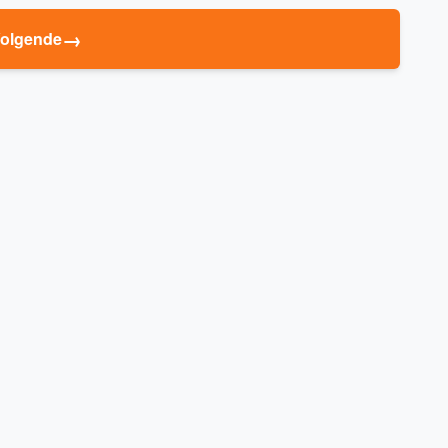
→
olgende