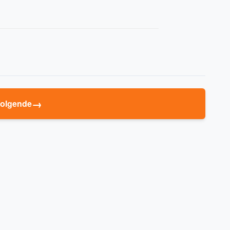
→
olgende