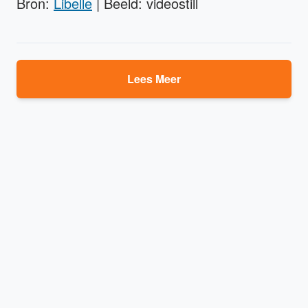
Bron:
Libelle
| Beeld: videostill
Lees Meer