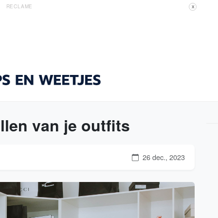
RECLAME
X
len van je outfits
26 dec., 2023