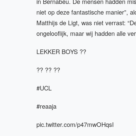
in Bernabéu. De mensen hadden miss
niet op deze fantastische manier”, 
Matthijs de Ligt, was niet verrast: “
ongelooflijk, maar wij hadden alle ve
LEKKER BOYS ??
?? ?? ??
#UCL
#reaaja
pic.twitter.com/p47mwOHqsI