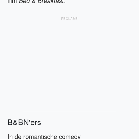
film
Bed & Breakfast
.
RECLAME
B&BN'ers
In de romantische comedy