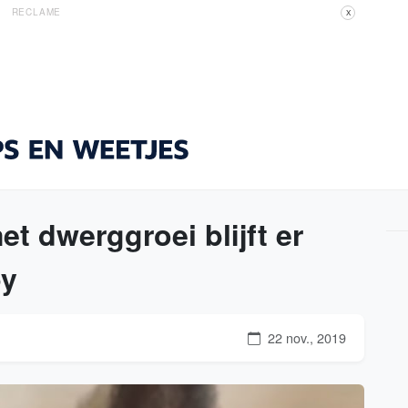
RECLAME
X
t dwerggroei blijft er
py
22 nov., 2019