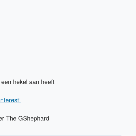
 een hekel aan heeft
interest!
nger The GShephard