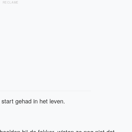
RECLAME
start gehad in het leven.
alden bij de fokker, wisten ze nog niet dat