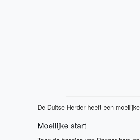
De Duitse Herder heeft een moeilijke 
Moeilijke start
Toen de baasjes van Ranger hem opha