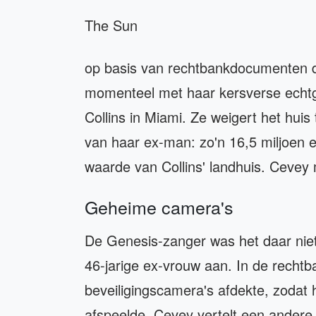
The Sun
op basis van rechtbankdocumenten die
momenteel met haar kersverse echtg
Collins in Miami. Ze weigert het huis
van haar ex-man: zo'n 16,5 miljoen e
waarde van Collins' landhuis. Cevey m
Geheime camera's
De Genesis-zanger was het daar nie
46-jarige ex-vrouw aan. In de rechtb
beveiligingscamera's afdekte, zodat hi
afspeelde. Cevey vertelt een andere k