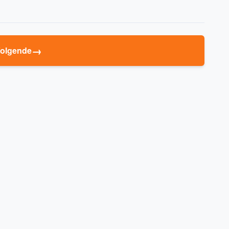
→
olgende