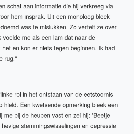
en schat aan informatie die hij verkreeg via
 voor hem insprak. Uit een monoloog bleek
gedoemd was te mislukken. Zo vertelt ze over
Ik voelde me als een lam dat naar de
t het en kon er niets tegen beginnen. Ik had
e rug."
inke rol in het ontstaan van de eetstoornis
eep hield. Een kwetsende opmerking bleek een
j me bij de heupen vast en zei hij: 'Beetje
or hevige stemmingswisselingen en depressie