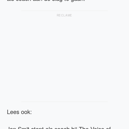
RECLAME
Lees ook:
Jan Smit stopt als coach bij The Voice of