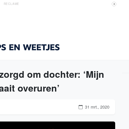
RECLAME
X
zorgd om dochter: ‘Mijn
ait overuren’
31 mrt., 2020