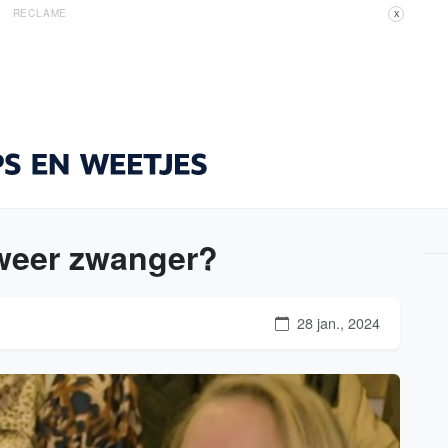
RECLAME
X
 weer zwanger?
28 jan., 2024