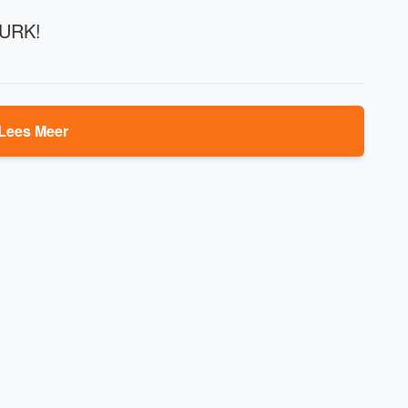
l URK!
Lees Meer