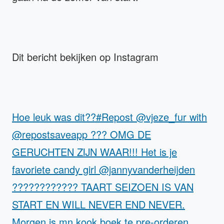
Dit bericht bekijken op Instagram
Hoe leuk was dit??#Repost @vjeze_fur with
@repostsaveapp ??? OMG DE
GERUCHTEN ZIJN WAAR!!! Het is je
favoriete candy girl @jannyvanderheijden
???????????? TAART SEIZOEN IS VAN
START EN WILL NEVER END NEVER.
Morgen is mn kook boek te pre-orderen.