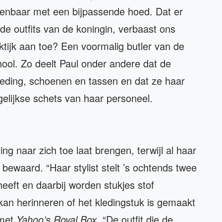
openbaar met een bijpassende hoed. Dat er
n de outfits van de koningin, verbaast ons
ktijk aan toe? Een voormalig butler van de
chool. Zo deelt Paul onder andere dat de
leding, schoenen en tassen en dat ze haar
gelijkse schets van haar personeel.
ng naar zich toe laat brengen, terwijl al haar
bewaard. “Haar stylist stelt ’s ochtends twee
heeft en daarbij worden stukjes stof
kan herinneren of het kledingstuk is gemaakt
 met
Yahoo’s Royal Box.
“De outfit die de