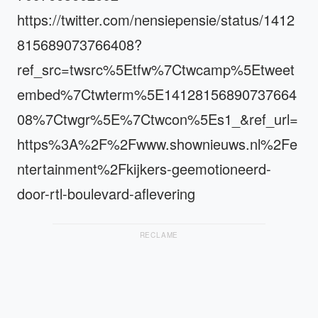
https://twitter.com/nensiepensie/status/1412
815689073766408?
ref_src=twsrc%5Etfw%7Ctwcamp%5Etweet
embed%7Ctwterm%5E14128156890737664
08%7Ctwgr%5E%7Ctwcon%5Es1_&ref_url=
https%3A%2F%2Fwww.shownieuws.nl%2Fe
ntertainment%2Fkijkers-geemotioneerd-
door-rtl-boulevard-aflevering
RECLAME