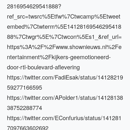
2816954629541888?
ref_src=twsrc%5Etfw%7Ctwcamp%5Etweet
embed%7Ctwterm%5E14128169546295418
88%7Ctwgr%5E%7Ctwcon%5Es1_&ref_url=
https%3A%2F%2Fwww.shownieuws.nl%2Fe
ntertainment%2Fkijkers-geemotioneerd-
door-rtl-boulevard-aflevering
https://twitter.com/FadiEsak/status/14128219
59277166595
https://twitter.com/APolder1/status/14128138
38752288774
https://twitter.com/EConfurius/status/141281
7097663602692