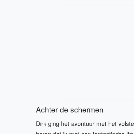
Achter de schermen
Dirk ging het avontuur met het volste 
horen dat ik met een fantastische li