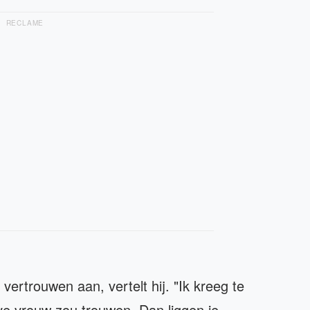
RECLAME
vertrouwen aan, vertelt hij. "Ik kreeg te
eve vrouw zou trouwen. Dan liggen je