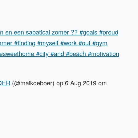
oxen en een sabatical zomer ?? #goals #proud
ummer #finding #myself #work #out #gym
omesweethome #city #and #beach #motivation
OER
(@maikdeboer) op 6 Aug 2019 om