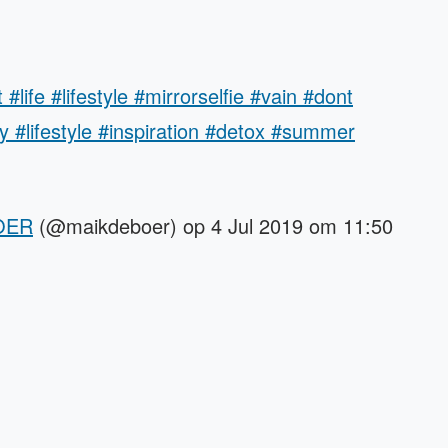
t #life #lifestyle #mirrorselfie #vain #dont
y #lifestyle #inspiration #detox #summer
OER
(@maikdeboer) op 4 Jul 2019 om 11:50