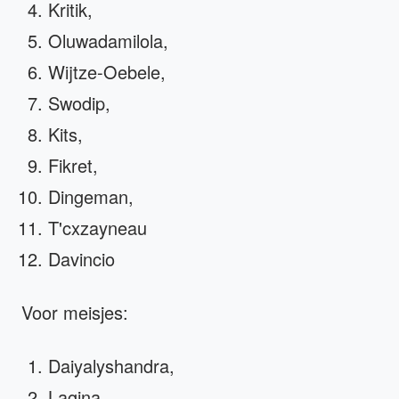
Kritik,
Oluwadamilola,
Wijtze-Oebele,
Swodip,
Kits,
Fikret,
Dingeman,
T'cxzayneau
Davincio
Voor meisjes:
Daiyalyshandra,
Lagina,