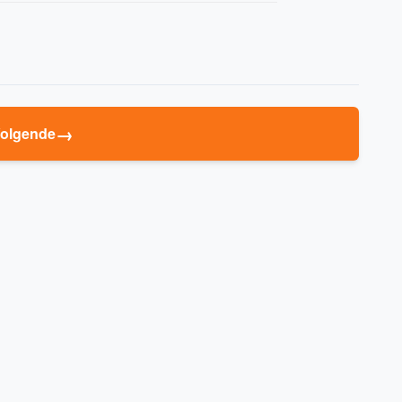
→
olgende