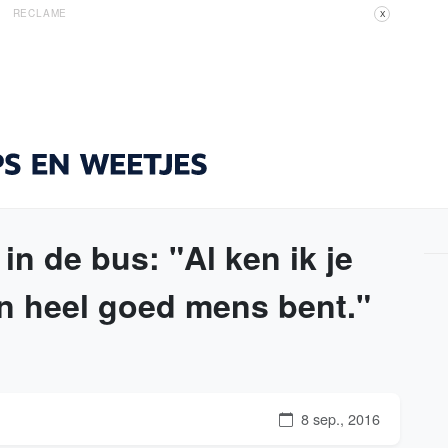
RECLAME
X
n de bus: "Al ken ik je
een heel goed mens bent."
8 sep., 2016