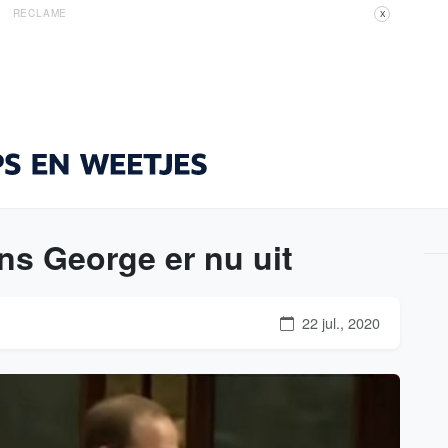
RECLAME
X
ins George er nu uit
22 jul., 2020