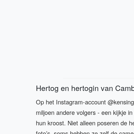
Hertog en hertogin van Camb
Op het Instagram-account @kensingt
miljoen andere volgers - een kijkje i
hun kroost. Niet alleen poseren de h
foto’s, soms hebben ze zelf de camer