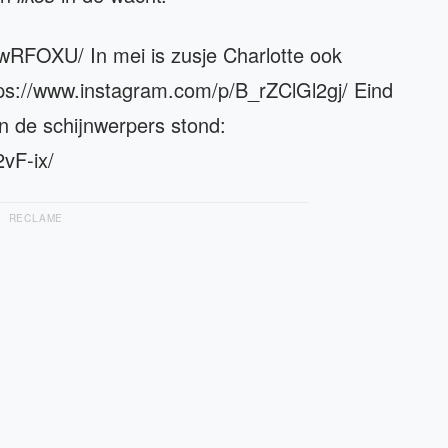
RFOXU/ In mei is zusje Charlotte ook
tps://www.instagram.com/p/B_rZClGl2gj/ Eind
in de schijnwerpers stond:
vF-ix/
RECLAME