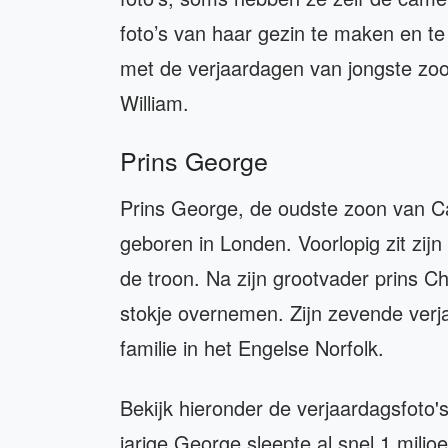
foto’s van haar gezin te maken en t
met de verjaardagen van jongste zoon
William.
Prins George
Prins George, de oudste zoon van Ca
geboren in Londen. Voorlopig zit zi
de troon. Na zijn grootvader prins C
stokje overnemen. Zijn zevende verj
familie in het Engelse Norfolk.
Bekijk hieronder de verjaardagsfoto'
jarige George sleepte al snel 1 miljo