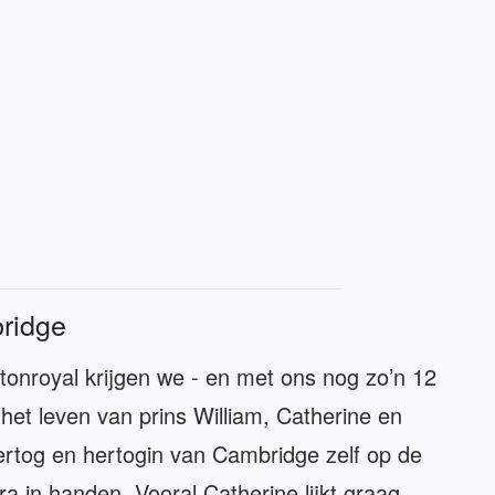
ridge
onroyal krijgen we - en met ons nog zo’n 12
n het leven van prins William, Catherine en
ertog en hertogin van Cambridge zelf op de
a in handen. Vooral Catherine lijkt graag