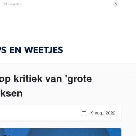
RECLAME
X
p kritiek van 'grote
rksen
19 aug., 2022