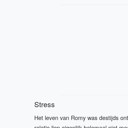
Stress
Het leven van Romy was destijds ont
relatie liep eigenlijk helemaal niet m