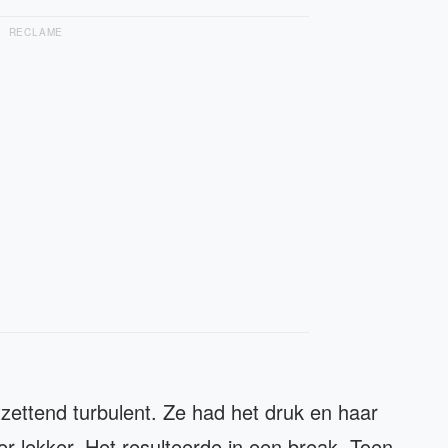
RECLAME
zettend turbulent. Ze had het druk en haar
eer lekker. Het resulteerde in een break. Toen