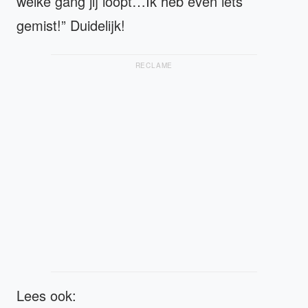
welke gang jij loopt…Ik heb even iets
gemist!” Duidelijk!
RECLAME
Lees ook: