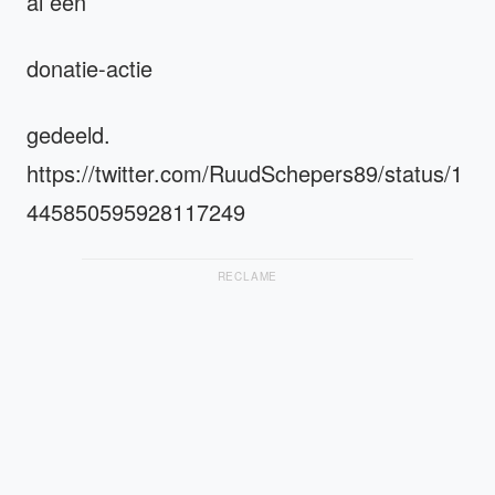
al een
donatie-actie
gedeeld.
https://twitter.com/RuudSchepers89/status/1
445850595928117249
RECLAME