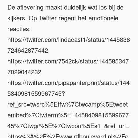
De aflevering maakt duidelijk wat los bij de
kijkers. Op Twitter regent het emotionele
reacties:
https://twitter.com/lindaeast1/status/1445838
724642877442
https://twitter.com/7542ck/status/144585347
7029044232
https://twitter.com/pipapanterprint/status/144
5840981559967745?
ref_src=twsrc%5Etfw%7Ctwcamp%5Etweet
embed%7Ctwterm%5E14458409815599677
45%7Ctwgr%5E%7Ctwcon%5Es1_&ref_url=
https%3A%2F%2Fwww.rtlboulevard.nl%2Fe