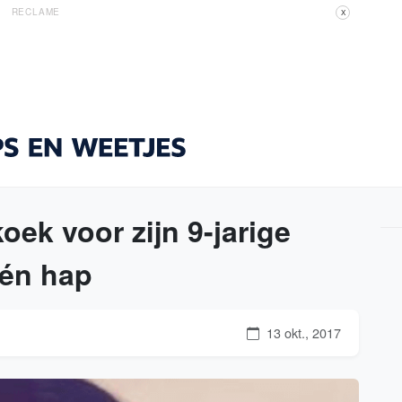
RECLAME
X
ek voor zijn 9-jarige
één hap
13 okt., 2017