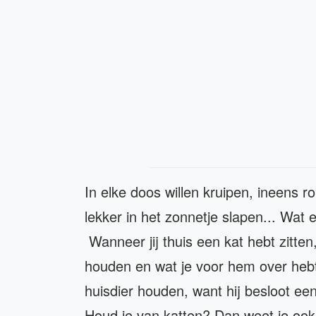
In elke doos willen kruipen, ineens r
lekker in het zonnetje slapen... Wat 
Wanneer jij thuis een kat hebt zitten
houden en wat je voor hem over hebt
huisdier houden, want hij besloot ee
Houd je van katten? Dan weet je ook