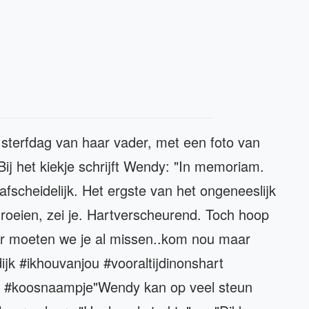
 sterfdag van haar vader, met een foto van
ij het kiekje schrijft Wendy: "In memoriam.
afscheidelijk. Het ergste van het ongeneeslijk
groeien, zei je. Hartverscheurend. Toch hoop
jaar moeten we je al missen..kom nou maar
jk #ikhouvanjou #vooraltijdinonshart
bos #koosnaampje"Wendy kan op veel steun