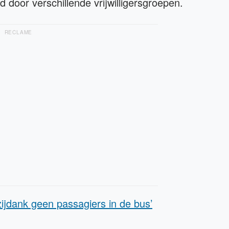
d door verschillende vrijwilligersgroepen.
RECLAME
ijdank geen passagiers in de bus’