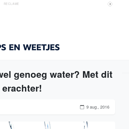
RECLAME
X
j wel genoeg water? Met dit
 erachter!
9 aug., 2016