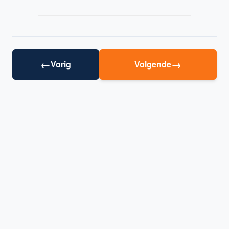
←
→
Vorig
Volgende