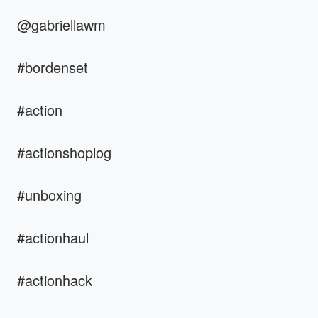
@gabriellawm
#bordenset
#action
#actionshoplog
#unboxing
#actionhaul
#actionhack